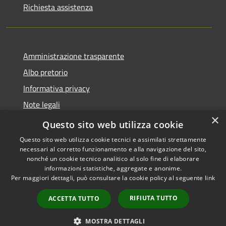
Richiesta assistenza
Amministrazione trasparente
Albo pretorio
Informativa privacy
Note legali
×
Dichiarazione di accessibilità
Questo sito web utilizza cookie
Questo sito web utilizza cookie tecnici e assimilati strettamente
necessari al corretto funzionamento e alla navigazione del sito,
nonché un cookie tecnico analitico al solo fine di elaborare
informazioni statistiche, aggregate e anonime.
RSS
Copyright © 2026 • Comune di
Per maggiori dettagli, può consultare la cookie policy al seguente
link
Accessibilità
Diano Arentino • Powered by
Privacy
Municipium
Accesso
•
RIFIUTA TUTTO
ACCETTA TUTTO
Cookie
redazione
Mappa del sito
MOSTRA DETTAGLI