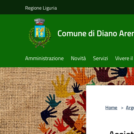
Salta al contenuto principale
Regione Liguria
Comune di Diano Are
Amministrazione
Novità
Servizi
Vivere 
Home
>
Arg