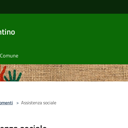
ntino
il Comune
omenti
>
Assistenza sociale