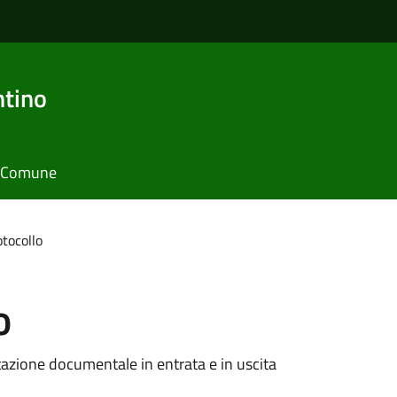
ntino
il Comune
otocollo
o
ntazione documentale in entrata e in uscita