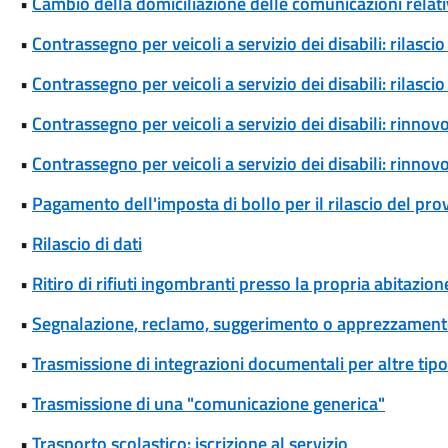
•
Cambio della domiciliazione delle comunicazioni rela
•
Contrassegno per veicoli a servizio dei disabili: rilas
•
Contrassegno per veicoli a servizio dei disabili: rilas
•
Contrassegno per veicoli a servizio dei disabili: rinn
•
Contrassegno per veicoli a servizio dei disabili: rinn
•
Pagamento dell'imposta di bollo per il rilascio del pr
•
Rilascio di dati
•
Ritiro di rifiuti ingombranti presso la propria abitazion
•
Segnalazione, reclamo, suggerimento o apprezzamen
•
Trasmissione di integrazioni documentali per altre tipo
•
Trasmissione di una "comunicazione generica"
•
Trasporto scolastico: iscrizione al servizio