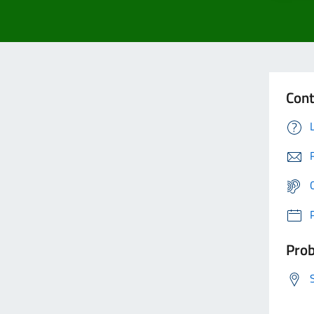
Cont
Prob