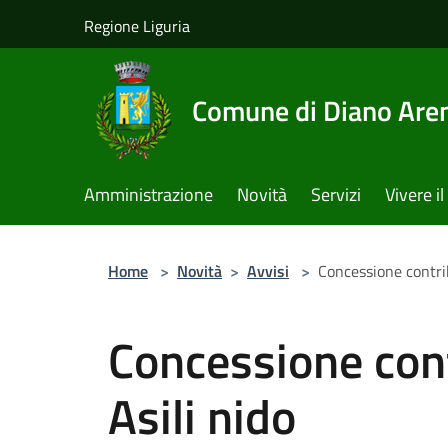
Salta al contenuto principale
Regione Liguria
Comune di Diano Are
Amministrazione
Novità
Servizi
Vivere 
Home
>
Novità
>
Avvisi
>
Concessione contrib
Concessione con
Asili nido