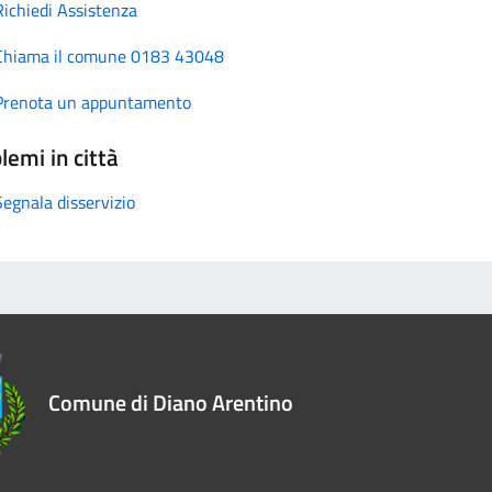
Richiedi Assistenza
Chiama il comune 0183 43048
Prenota un appuntamento
lemi in città
Segnala disservizio
Comune di Diano Arentino