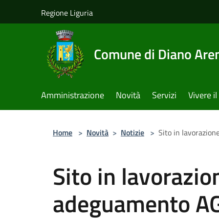
Salta al contenuto principale
Regione Liguria
Comune di Diano Are
Amministrazione
Novità
Servizi
Vivere 
Home
>
Novità
>
Notizie
>
Sito in lavorazio
Sito in lavorazio
adeguamento A