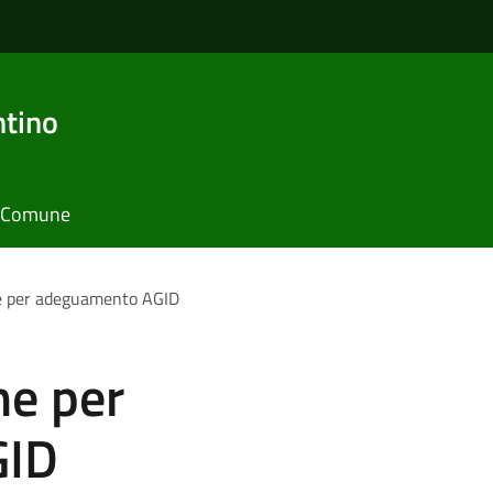
ntino
il Comune
ne per adeguamento AGID
ne per
GID