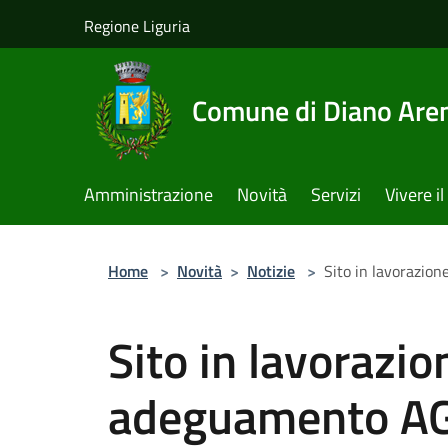
Salta al contenuto principale
Regione Liguria
Comune di Diano Are
Amministrazione
Novità
Servizi
Vivere 
Home
>
Novità
>
Notizie
>
Sito in lavorazio
Sito in lavorazio
adeguamento A