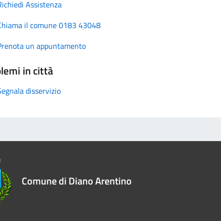
Richiedi Assistenza
Chiama il comune 0183 43048
Prenota un appuntamento
lemi in città
Segnala disservizio
Comune di Diano Arentino