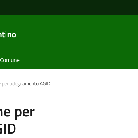
ntino
il Comune
ne per adeguamento AGID
ne per
GID